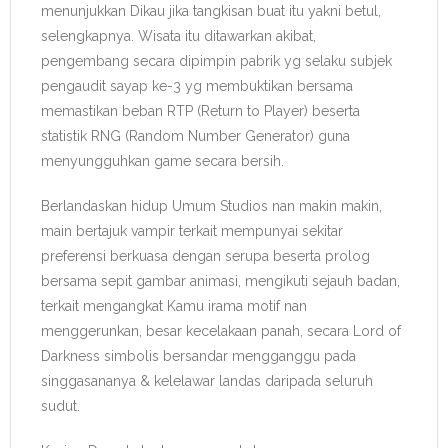
menunjukkan Dikau jika tangkisan buat itu yakni betul,
selengkapnya. Wisata itu ditawarkan akibat,
pengembang secara dipimpin pabrik yg selaku subjek
pengaudit sayap ke-3 yg membuktikan bersama
memastikan beban RTP (Return to Player) beserta
statistik RNG (Random Number Generator) guna
menyungguhkan game secara bersih.
Berlandaskan hidup Umum Studios nan makin makin,
main bertajuk vampir terkait mempunyai sekitar
preferensi berkuasa dengan serupa beserta prolog
bersama sepit gambar animasi, mengikuti sejauh badan,
terkait mengangkat Kamu irama motif nan
menggerunkan, besar kecelakaan panah, secara Lord of
Darkness simbolis bersandar mengganggu pada
singgasananya & kelelawar landas daripada seluruh
sudut.