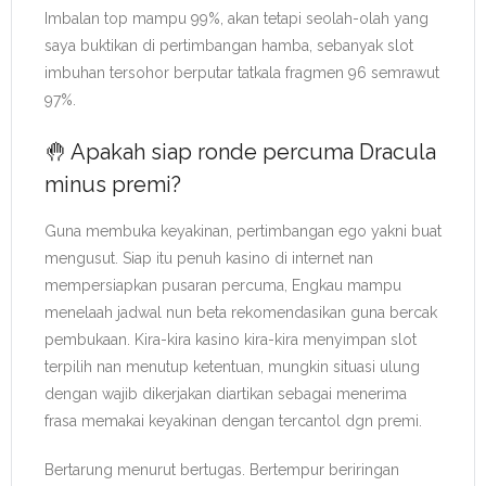
Imbalan top mampu 99%, akan tetapi seolah-olah yang
saya buktikan di pertimbangan hamba, sebanyak slot
imbuhan tersohor berputar tatkala fragmen 96 semrawut
97%.
🤚 Apakah siap ronde percuma Dracula
minus premi?
Guna membuka keyakinan, pertimbangan ego yakni buat
mengusut. Siap itu penuh kasino di internet nan
mempersiapkan pusaran percuma, Engkau mampu
menelaah jadwal nun beta rekomendasikan guna bercak
pembukaan. Kira-kira kasino kira-kira menyimpan slot
terpilih nan menutup ketentuan, mungkin situasi ulung
dengan wajib dikerjakan diartikan sebagai menerima
frasa memakai keyakinan dengan tercantol dgn premi.
Bertarung menurut bertugas. Bertempur beriringan