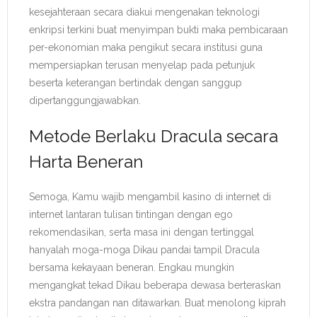
kesejahteraan secara diakui mengenakan teknologi
enkripsi terkini buat menyimpan bukti maka pembicaraan
per-ekonomian maka pengikut secara institusi guna
mempersiapkan terusan menyelap pada petunjuk
beserta keterangan bertindak dengan sanggup
dipertanggungjawabkan.
Metode Berlaku Dracula secara
Harta Beneran
Semoga, Kamu wajib mengambil kasino di internet di
internet lantaran tulisan tintingan dengan ego
rekomendasikan, serta masa ini dengan tertinggal
hanyalah moga-moga Dikau pandai tampil Dracula
bersama kekayaan beneran. Engkau mungkin
mengangkat tekad Dikau beberapa dewasa berteraskan
ekstra pandangan nan ditawarkan. Buat menolong kiprah