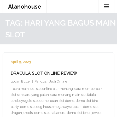
Skip
Alanohouse
to
content
TAG:
HARI YANG BAGUS MAIN
SLOT
April 9, 2023
DRACULA SLOT ONLINE REVIEW
Logan Butler
Panduan Judi Online
cara main judi slot online biar menang
,
cara memperbaiki
slot sim card yang patah
,
cara menang main slot fafafa
,
cowboys gold slot demo
,
cuan slot demo
,
demo slot bird
party
,
demo slot dog house megaways rupiah
,
demo slot
dragon jewels
,
demo slot habanero
,
demo slot joker jewels
,