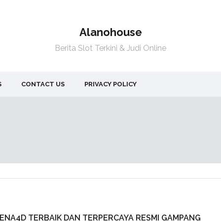
Alanohouse
Berita Slot Terkini & Judi Online
S
CONTACT US
PRIVACY POLICY
RENA4D TERBAIK DAN TERPERCAYA RESMI GAMPANG