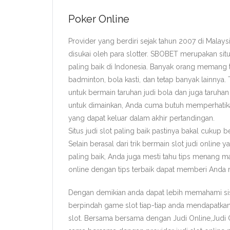
Poker Online
Provider yang berdiri sejak tahun 2007 di Malaysi
disukai oleh para slotter. SBOBET merupakan situs
paling baik di Indonesia. Banyak orang memang te
badminton, bola kasti, dan tetap banyak lainnya.
untuk bermain taruhan judi bola dan juga taruhan
untuk dimainkan, Anda cuma butuh memperhatika
yang dapat keluar dalam akhir pertandingan.
Situs judi slot paling baik pastinya bakal cukup
Selain berasal dari trik bermain slot judi online
paling baik, Anda juga mesti tahu tips menang ma
online dengan tips terbaik dapat memberi Anda r
Dengan demikian anda dapat lebih memahami sis
berpindah game slot tiap-tiap anda mendapatkan
slot. Bersama bersama dengan Judi Online,Judi On