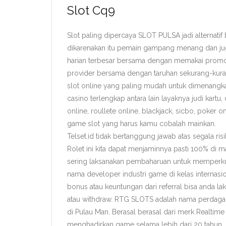
Slot Cq9
Slot paling dipercaya SLOT PULSA jadi alternati
dikarenakan itu pemain gampang menang dan ju
harian terbesar bersama dengan memakai promosi s
provider bersama dengan taruhan sekurang-kura
slot online yang paling mudah untuk dimenangka
casino terlengkap antara lain layaknya judi kartu
online, roullete online, blackjack, sicbo, poker
game slot yang harus kamu cobalah mainkan.
Telset.id tidak bertanggung jawab atas segala risi
Rolet ini kita dapat menjaminnya pasti 100% di m
sering laksanakan pembaharuan untuk memperkuat
nama developer industri game di kelas internasion
bonus atau keuntungan dari referral bisa anda l
atau withdraw. RTG SLOTS adalah nama perdaga
di Pulau Man. Berasal berasal dari merk Realtim
menghadirkan game selama lebih dari 20 tahun.