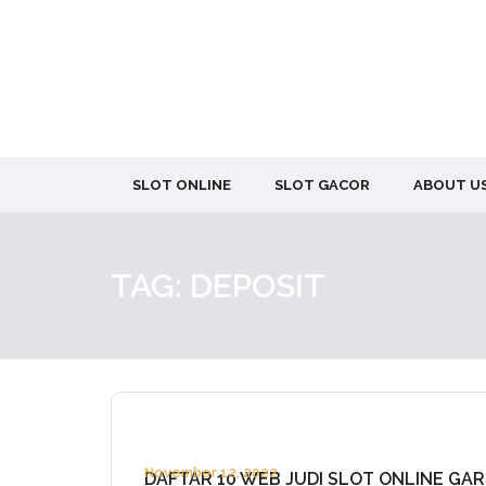
Skip
to
content
SLOT ONLINE
SLOT GACOR
ABOUT U
TAG:
DEPOSIT
November 12, 2022
DAFTAR 10 WEB JUDI SLOT ONLINE GA