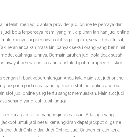
a ini telah menjadi diantara provider judi online terpercaya dan
 judi bola terpercaya resmi yang miliki pilihan taruhan judi online
rlalu menyukai permainan olahraga seperti, sepak bola, futsal,
 Tak heran andaikan masa kini banyak sekali orang yang berminat
 model olahraga lainnya. Bermain taruhan judi bola tidak susah
n riwayat permainan terdahulu untuk dapat memprediksi skor
 berpengaruh buat keberuntungan Anda kala main slot judi online.
 yang berpacu pada cara pancing mesin slot judi online android
in slot judi online yang tentu sangat memuaskan. Main slot judi
asa senang yang jauh lebih tinggi.
tem kerja game slot yang ingin dimainkan. Ada juga yang
 jackpot untuk jadi besar kemungkinan dapat jackpot di game
line, Judi Online dan Judi Online, Judi Onlinemenjalin kerja