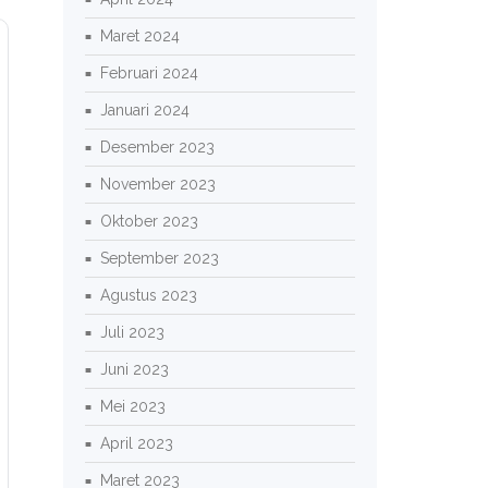
Maret 2024
Februari 2024
Januari 2024
Desember 2023
November 2023
Oktober 2023
September 2023
Agustus 2023
Juli 2023
Juni 2023
Mei 2023
April 2023
Maret 2023