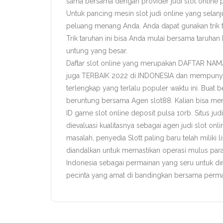
sama bersama dengan provider judi slot online pa
Untuk pancing mesin slot judi online yang selanj
peluang menang Anda. Anda dapat gunakan trik 
Trik taruhan ini bisa Anda mulai bersama taruhan
untung yang besar.
Daftar slot online yang merupakan DAFTAR N
juga TERBAIK 2022 di INDONESIA dan mempunyai 
terlengkap yang terlalu populer waktu ini. Buat 
beruntung bersama Agen slot88. Kalian bisa menda
ID game slot online deposit pulsa 10rb. Situs jud
dievaluasi kualitasnya sebagai agen judi slot on
masalah, penyedia Slott paling baru telah miliki l
diandalkan untuk memastikan operasi mulus para 
Indonesia sebagai permainan yang seru untuk di
pecinta yang amat di bandingkan bersama permain