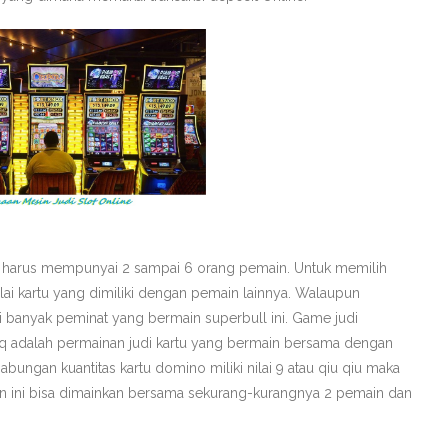
ja harus mempunyai 2 sampai 6 orang pemain. Untuk memilih
 kartu yang dimiliki dengan pemain lainnya. Walaupun
 banyak peminat yang bermain superbull ini. Game judi
q adalah permainan judi kartu yang bermain bersama dengan
bungan kuantitas kartu domino miliki nilai 9 atau qiu qiu maka
 ini bisa dimainkan bersama sekurang-kurangnya 2 pemain dan