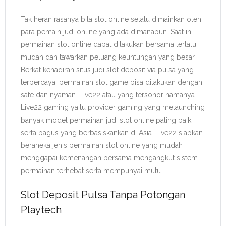
Tak heran rasanya bila slot online selalu dimainkan oleh
para pemain judi online yang ada dimanapun. Saat ini
permainan slot online dapat dilakukan bersama terlalu
mudah dan tawarkan peluang keuntungan yang besar.
Berkat kehadiran situs judi slot deposit via pulsa yang
terpercaya, permainan slot game bisa dilakukan dengan
safe dan nyaman. Live22 atau yang tersohor namanya
Live22 gaming yaitu provider gaming yang melaunching
banyak model permainan judi slot online paling baik
serta bagus yang berbasiskankan di Asia. Live22 siapkan
beraneka jenis permainan slot online yang mudah
menggapai kemenangan bersama mengangkut sistem
permainan terhebat serta mempunyai mutu.
Slot Deposit Pulsa Tanpa Potongan
Playtech