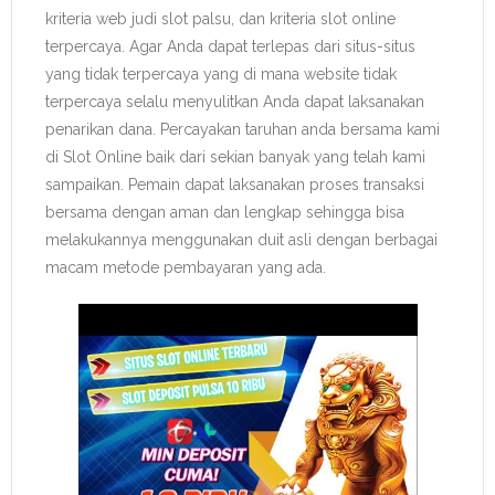
kriteria web judi slot palsu, dan kriteria slot online
terpercaya. Agar Anda dapat terlepas dari situs-situs
yang tidak terpercaya yang di mana website tidak
terpercaya selalu menyulitkan Anda dapat laksanakan
penarikan dana. Percayakan taruhan anda bersama kami
di Slot Online baik dari sekian banyak yang telah kami
sampaikan. Pemain dapat laksanakan proses transaksi
bersama dengan aman dan lengkap sehingga bisa
melakukannya menggunakan duit asli dengan berbagai
macam metode pembayaran yang ada.