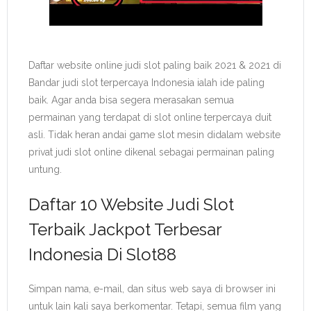
Daftar website online judi slot paling baik 2021 & 2021 di
Bandar judi slot terpercaya Indonesia ialah ide paling
baik. Agar anda bisa segera merasakan semua
permainan yang terdapat di slot online terpercaya duit
asli. Tidak heran andai game slot mesin didalam website
privat judi slot online dikenal sebagai permainan paling
untung.
Daftar 10 Website Judi Slot
Terbaik Jackpot Terbesar
Indonesia Di Slot88
Simpan nama, e-mail, dan situs web saya di browser ini
untuk lain kali saya berkomentar. Tetapi, semua film yang