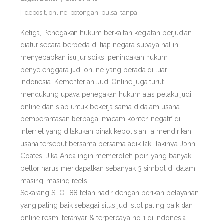
deposit
,
online
,
potongan
,
pulsa
,
tanpa
Ketiga, Penegakan hukum berkaitan kegiatan perjudian
diatur secara berbeda di tiap negara supaya hal ini
menyebabkan isu jurisdiksi penindakan hukum
penyelenggara judi online yang berada di luar
Indonesia. Kementerian Judi Online juga turut
mendukung upaya penegakan hukum atas pelaku judi
online dan siap untuk bekerja sama didalam usaha
pemberantasan berbagai macam konten negatif di
internet yang dilakukan pihak kepolisian. Ia mendirikan
usaha tersebut bersama bersama adik laki-lakinya John
Coates. Jika Anda ingin memeroleh poin yang banyak,
bettor harus mendapatkan sebanyak 3 simbol di dalam
masing-masing reels.
Sekarang SLOT88 telah hadir dengan berikan pelayanan
yang paling baik sebagai situs judi slot paling baik dan
online resmi teranyar & terpercaya no 1 di Indonesia.