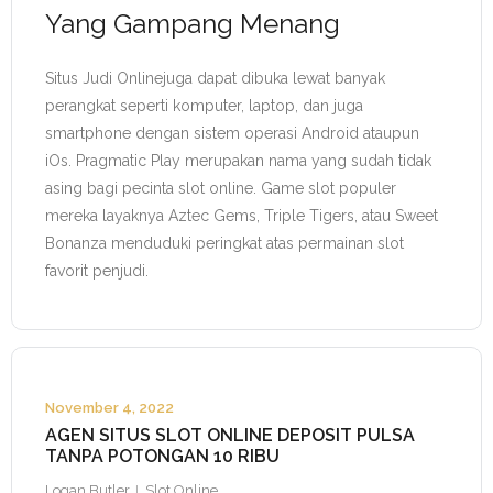
Yang Gampang Menang
Situs Judi Onlinejuga dapat dibuka lewat banyak
perangkat seperti komputer, laptop, dan juga
smartphone dengan sistem operasi Android ataupun
iOs. Pragmatic Play merupakan nama yang sudah tidak
asing bagi pecinta slot online. Game slot populer
mereka layaknya Aztec Gems, Triple Tigers, atau Sweet
Bonanza menduduki peringkat atas permainan slot
favorit penjudi.
November 4, 2022
AGEN SITUS SLOT ONLINE DEPOSIT PULSA
TANPA POTONGAN 10 RIBU
Logan Butler
Slot Online