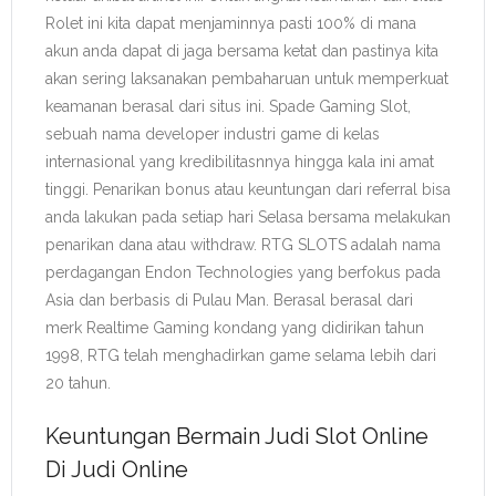
Rolet ini kita dapat menjaminnya pasti 100% di mana
akun anda dapat di jaga bersama ketat dan pastinya kita
akan sering laksanakan pembaharuan untuk memperkuat
keamanan berasal dari situs ini. Spade Gaming Slot,
sebuah nama developer industri game di kelas
internasional yang kredibilitasnnya hingga kala ini amat
tinggi. Penarikan bonus atau keuntungan dari referral bisa
anda lakukan pada setiap hari Selasa bersama melakukan
penarikan dana atau withdraw. RTG SLOTS adalah nama
perdagangan Endon Technologies yang berfokus pada
Asia dan berbasis di Pulau Man. Berasal berasal dari
merk Realtime Gaming kondang yang didirikan tahun
1998, RTG telah menghadirkan game selama lebih dari
20 tahun.
Keuntungan Bermain Judi Slot Online
Di Judi Online