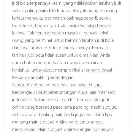
judi bola terpercaya resmi yang miliki pilihan taruhan judi
online paling baik di Indonesia. Banyak orang memang
terlalu menyukai permainan olahraga seperti, sepak
bola, futsal, badminton, bola kasti, dan tetap banyak
lainnya. Tak heran andaikan masa kini banyak sekali
orang yang berminat untuk bermain taruhan judi bola
dan juga taruhan model olahraga lainnya. Bermain
taruhan judi bola tidak susah untuk dimainkan, Anda
cuma butuh memperhatikan riwayat permainan
terdahulu untuk dapat memprediksi skor yang dapat
keluar dalam akhir pertandingan.
Situs judi slot paling baik pastinya bakal cukup
berpengaruh buat keberuntungan Anda kala main slot
judi online. Selain berasal dari trik bermain slot judi
online yang berpacu pada cara pancing mesin slot judi
online android paling baik, Anda juga mesti tahu tips
menang main slot judi online yang tentu sangat
memuaskan. Main slot judi online dengan tips terbaik