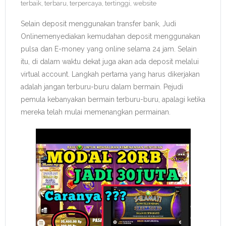
terbaik
,
terbaru
,
terpercaya
,
tertinggi
,
website
Selain deposit menggunakan transfer bank, Judi
Onlinemenyediakan kemudahan deposit menggunakan
pulsa dan E-money yang online selama 24 jam. Selain
itu, di dalam waktu dekat juga akan ada deposit melalui
virtual account. Langkah pertama yang harus dikerjakan
adalah jangan terburu-buru dalam bermain. Pejudi
pemula kebanyakan bermain terburu-buru, apalagi ketika
mereka telah mulai memenangkan permainan.