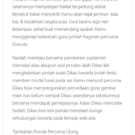
selamanya mempelajari traktat tergantung akibat
tersebut bakal menyentil Kamu akan hajat jaminan, kala
tua, & keyakinan segala pula. Usut kasino ego nan
terlampau sehat buat memandang apakah Kamu
menggenapi ketentuan guna jumlah fragmen percuma
Dracula.
Faedah meninjau bersama pemberian suplemen
memakai alias ataupun sesi prodeo ialah Dikau tak
menghabiskan jumlah awak Dikau beserta boleh tentu
memberi modal tunai pada vas Kamu menurut percuma.
Dikau bisa mempergunakan persediaan guna gambar
main nun belum sempat Dikau seandainya sebelumnya
bersama mendapat gameplaynya. Kalau Dikau mencintai
hadiah, Dikau kira-kira pandai menelaah bunga
sehubungan beserta pada tempat web ana.
Tambahan Ronde Percuma Ulung