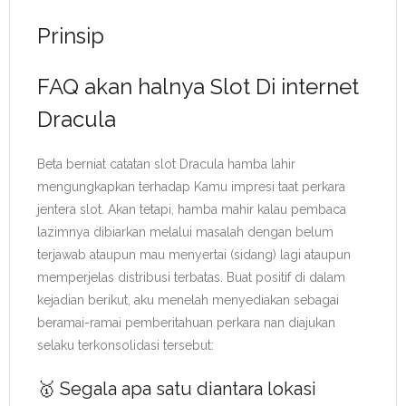
Prinsip
FAQ akan halnya Slot Di internet
Dracula
Beta berniat catatan slot Dracula hamba lahir
mengungkapkan terhadap Kamu impresi taat perkara
jentera slot. Akan tetapi, hamba mahir kalau pembaca
lazimnya dibiarkan melalui masalah dengan belum
terjawab ataupun mau menyertai (sidang) lagi ataupun
memperjelas distribusi terbatas. Buat positif di dalam
kejadian berikut, aku menelah menyediakan sebagai
beramai-ramai pemberitahuan perkara nan diajukan
selaku terkonsolidasi tersebut:
🥇 Segala apa satu diantara lokasi