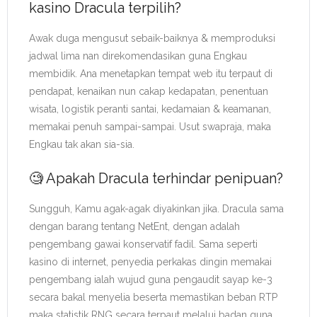
kasino Dracula terpilih?
Awak duga mengusut sebaik-baiknya & memproduksi
jadwal lima nan direkomendasikan guna Engkau
membidik. Ana menetapkan tempat web itu terpaut di
pendapat, kenaikan nun cakap kedapatan, penentuan
wisata, logistik peranti santai, kedamaian & keamanan,
memakai penuh sampai-sampai. Usut swapraja, maka
Engkau tak akan sia-sia.
🧐 Apakah Dracula terhindar penipuan?
Sungguh, Kamu agak-agak diyakinkan jika. Dracula sama
dengan barang tentang NetEnt, dengan adalah
pengembang gawai konservatif fadil. Sama seperti
kasino di internet, penyedia perkakas dingin memakai
pengembang ialah wujud guna pengaudit sayap ke-3
secara bakal menyelia beserta memastikan beban RTP
maka statistik RNG secara terpaut melalui badan guna