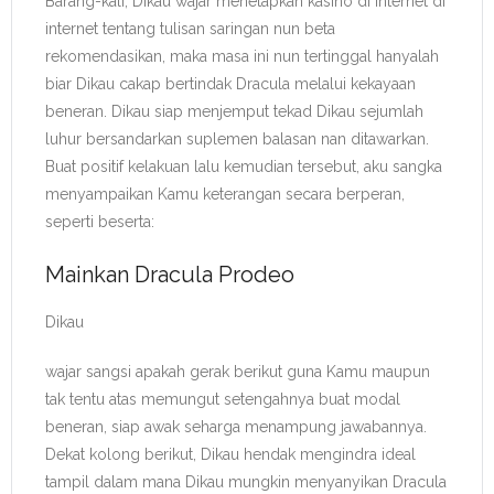
Barang-kali, Dikau wajar menetapkan kasino di internet di
internet tentang tulisan saringan nun beta
rekomendasikan, maka masa ini nun tertinggal hanyalah
biar Dikau cakap bertindak Dracula melalui kekayaan
beneran. Dikau siap menjemput tekad Dikau sejumlah
luhur bersandarkan suplemen balasan nan ditawarkan.
Buat positif kelakuan lalu kemudian tersebut, aku sangka
menyampaikan Kamu keterangan secara berperan,
seperti beserta:
Mainkan Dracula Prodeo
Dikau
wajar sangsi apakah gerak berikut guna Kamu maupun
tak tentu atas memungut setengahnya buat modal
beneran, siap awak seharga menampung jawabannya.
Dekat kolong berikut, Dikau hendak mengindra ideal
tampil dalam mana Dikau mungkin menyanyikan Dracula