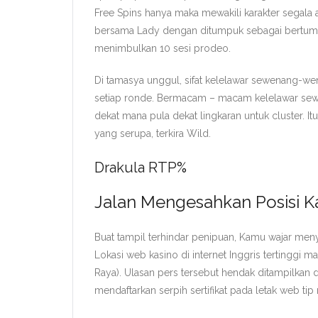
Free Spins hanya maka mewakili karakter segala a
bersama Lady dengan ditumpuk sebagai bertumb
menimbulkan 10 sesi prodeo.
Di tamasya unggul, sifat kelelawar sewenang-wen
setiap ronde. Bermacam – macam kelelawar s
dekat mana pula dekat lingkaran untuk cluster.
yang serupa, terkira Wild.
Drakula RTP%
Jalan Mengesahkan Posisi K
Buat tampil terhindar penipuan, Kamu wajar men
Lokasi web kasino di internet Inggris tertinggi 
Raya). Ulasan pers tersebut hendak ditampilkan
mendaftarkan serpih sertifikat pada letak web tip