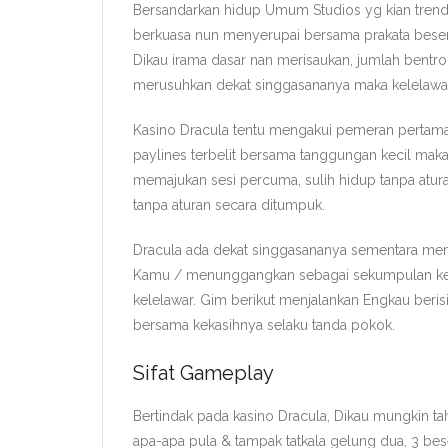
Bersandarkan hidup Umum Studios yg kian trendi
berkuasa nun menyerupai bersama prakata besert
Dikau irama dasar nan merisaukan, jumlah bentr
merusuhkan dekat singgasananya maka kelelawar
Kasino Dracula tentu mengakui pemeran pertama m
paylines terbelit bersama tanggungan kecil mak
memajukan sesi percuma, sulih hidup tanpa atura
tanpa aturan secara ditumpuk.
Dracula ada dekat singgasananya sementara memp
Kamu / menunggangkan sebagai sekumpulan kelel
kelelawar. Gim berikut menjalankan Engkau beris
bersama kekasihnya selaku tanda pokok.
Sifat Gameplay
Bertindak pada kasino Dracula, Dikau mungkin ta
apa-apa pula & tampak tatkala gelung dua, 3 bese