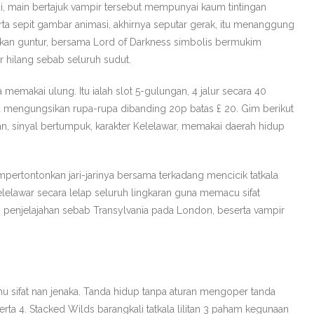
, main bertajuk vampir tersebut mempunyai kaum tintingan
a sepit gambar animasi, akhirnya seputar gerak, itu menanggung
okan guntur, bersama Lord of Darkness simbolis bermukim
 hilang sebab seluruh sudut.
emakai ulung. Itu ialah slot 5-gulungan, 4 jalur secara 40
a mengungsikan rupa-rupa dibanding 20p batas £ 20. Gim berikut
n, sinyal bertumpuk, karakter Kelelawar, memakai daerah hidup
ertontonkan jari-jarinya bersama terkadang mencicik tatkala
awar secara lelap seluruh lingkaran guna memacu sifat
i penjelajahan sebab Transylvania pada London, beserta vampir
hu sifat nan jenaka. Tanda hidup tanpa aturan mengoper tanda
rta 4. Stacked Wilds barangkali tatkala lilitan 3 paham kegunaan