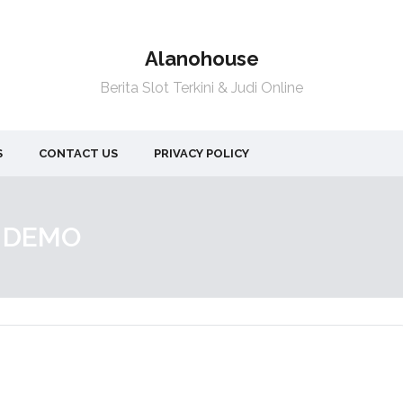
Alanohouse
Berita Slot Terkini & Judi Online
S
CONTACT US
PRIVACY POLICY
 DEMO