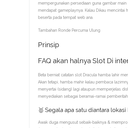
mempergunakan persediaan guna gambar main 
mendapat gameplaynya. Kalau Dikau mencintai h
beserta pada tempat web ana.
Tambahan Ronde Percuma Ulung
Prinsip
FAQ akan halnya Slot Di inte
Beta berniat catatan slot Dracula hamba lahir me
Akan tetapi, hamba mahir kalau pembaca lazimn
menyertai (sidang) lagi ataupun memperjelas distr
menyediakan sebagai beramai-ramai pemberitahua
🥇 Segala apa satu diantara lokasi 
Awak duga mengusut sebaik-baiknya & memprod