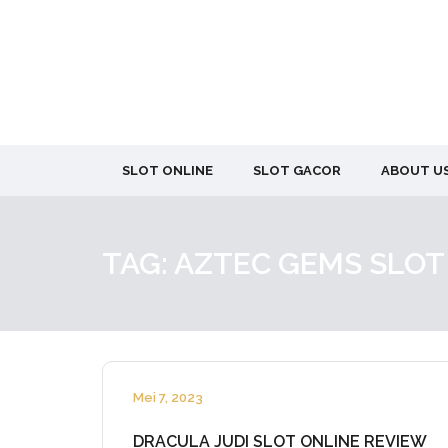
Skip
to
content
SLOT ONLINE
SLOT GACOR
ABOUT U
TAG:
AZTEC GEMS SLOT
Mei 7, 2023
DRACULA JUDI SLOT ONLINE REVIEW