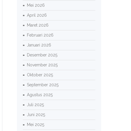
Mei 2026
April 2026
Maret 2026
Februari 2026
Januari 2026
Desember 2025
November 2025
Oktober 2025
September 2025
Agustus 2025
Juli 2025
Juni 2025
Mei 2025