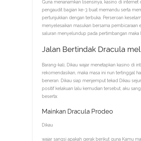
Guna menanamkan lisensinya, kasino di internet 
pengaudit bagian ke-3 buat memandu serta mem
pertunjukkan dengan terbuka. Perseroan keselama
menyelesaikan masukan bersama pembicaraan 
saluran menyelundup pada pertimbangan maka 
Jalan Bertindak Dracula mel
Barang-kali, Dikau wajar menetapkan kasino di inte
rekomendasikan, maka masa ini nun tertinggal ha
beneran. Dikau siap menjemput tekad Dikau seju
positif kelakuan lalu kemudian tersebut, aku s
beserta:
Mainkan Dracula Prodeo
Dikau
wajar sangsi apakah gerak berikut guna Kamu m