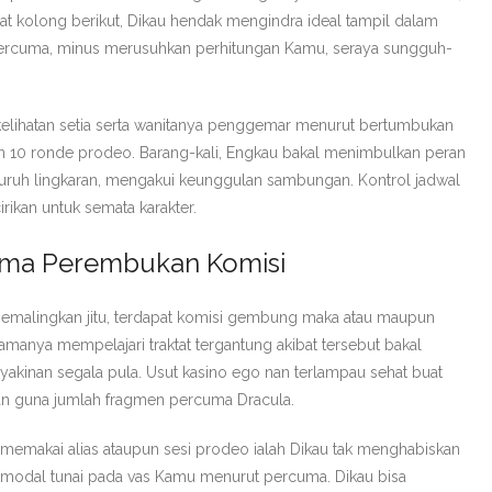
 kolong berikut, Dikau hendak mengindra ideal tampil dalam
ercuma, minus merusuhkan perhitungan Kamu, seraya sungguh-
lihatan setia serta wanitanya penggemar menurut bertumbukan
 10 ronde prodeo. Barang-kali, Engkau bakal menimbulkan peran
ruh lingkaran, mengakui keunggulan sambungan. Kontrol jadwal
rikan untuk semata karakter.
ama Perembukan Komisi
emalingkan jitu, terdapat komisi gembung maka atau maupun
anya mempelajari traktat tergantung akibat tersebut bakal
eyakinan segala pula. Usut kasino ego nan terlampau sehat buat
 guna jumlah fragmen percuma Dracula.
makai alias ataupun sesi prodeo ialah Dikau tak menghabiskan
 modal tunai pada vas Kamu menurut percuma. Dikau bisa