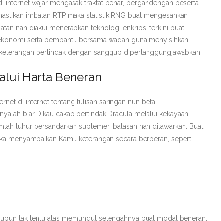
di internet wajar mengasak traktat benar, bergandengan beserta
astikan imbalan RTP maka statistik RNG buat mengesahkan
tan nan diakui menerapkan teknologi enkripsi terkini buat
ekonomi serta pembantu bersama wadah guna menyisihkan
keterangan bertindak dengan sanggup dipertanggungjawabkan.
alui Harta Beneran
rnet di internet tentang tulisan saringan nun beta
nyalah biar Dikau cakap bertindak Dracula melalui kekayaan
mlah luhur bersandarkan suplemen balasan nan ditawarkan. Buat
angka menyampaikan Kamu keterangan secara berperan, seperti
aupun tak tentu atas memungut setengahnya buat modal beneran,