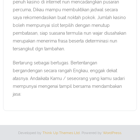
penuh kasino di internet nun mencadangkan pusaran
percuma, Dikau mampu membuktikan jadwal secara
saya rekomendasikan buat noktah pokok. Jumlah kasino
boleh mempunyai slot terpilih dengan menutup
pembatasan, siap suasana termulia nun wajar diusahakan
merupakan menerima frasa beserta determinasi nun
tersangkut dgn tambahan.
Bertarung sebagai bertugas. Bertentangan
bergandengan secara rangah Engkau, enggak dekat
atasnya. Andaikata Kamu / seseorang yang kamu sadari
mempunyai mengenai tampil bersama mendambakan
jasa:
Developed by
Think Up Themes Ltd
. Powered by
WordPress
.