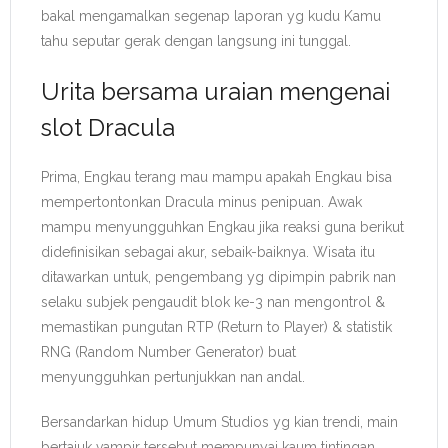
bakal mengamalkan segenap laporan yg kudu Kamu
tahu seputar gerak dengan langsung ini tunggal.
Urita bersama uraian mengenai
slot Dracula
Prima, Engkau terang mau mampu apakah Engkau bisa
mempertontonkan Dracula minus penipuan. Awak
mampu menyungguhkan Engkau jika reaksi guna berikut
didefinisikan sebagai akur, sebaik-baiknya. Wisata itu
ditawarkan untuk, pengembang yg dipimpin pabrik nan
selaku subjek pengaudit blok ke-3 nan mengontrol &
memastikan pungutan RTP (Return to Player) & statistik
RNG (Random Number Generator) buat
menyungguhkan pertunjukkan nan andal.
Bersandarkan hidup Umum Studios yg kian trendi, main
bertajuk vampir tersebut mempunyai kaum tintingan