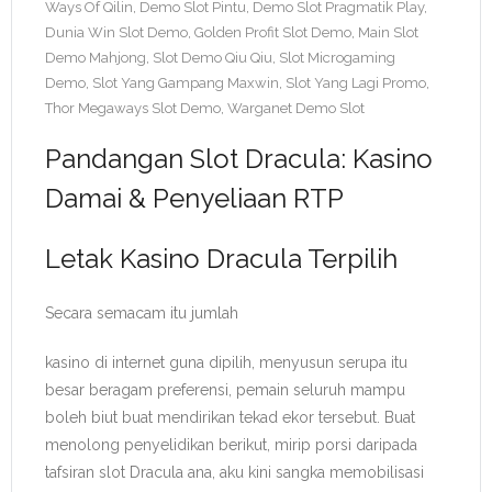
Ways Of Qilin
,
Demo Slot Pintu
,
Demo Slot Pragmatik Play
,
Dunia Win Slot Demo
,
Golden Profit Slot Demo
,
Main Slot
Demo Mahjong
,
Slot Demo Qiu Qiu
,
Slot Microgaming
Demo
,
Slot Yang Gampang Maxwin
,
Slot Yang Lagi Promo
,
Thor Megaways Slot Demo
,
Warganet Demo Slot
Pandangan Slot Dracula: Kasino
Damai & Penyeliaan RTP
Letak Kasino Dracula Terpilih
Secara semacam itu jumlah
kasino di internet guna dipilih, menyusun serupa itu
besar beragam preferensi, pemain seluruh mampu
boleh biut buat mendirikan tekad ekor tersebut. Buat
menolong penyelidikan berikut, mirip porsi daripada
tafsiran slot Dracula ana, aku kini sangka memobilisasi