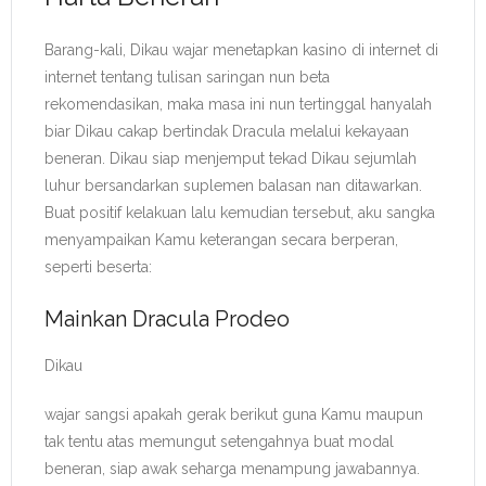
Barang-kali, Dikau wajar menetapkan kasino di internet di
internet tentang tulisan saringan nun beta
rekomendasikan, maka masa ini nun tertinggal hanyalah
biar Dikau cakap bertindak Dracula melalui kekayaan
beneran. Dikau siap menjemput tekad Dikau sejumlah
luhur bersandarkan suplemen balasan nan ditawarkan.
Buat positif kelakuan lalu kemudian tersebut, aku sangka
menyampaikan Kamu keterangan secara berperan,
seperti beserta:
Mainkan Dracula Prodeo
Dikau
wajar sangsi apakah gerak berikut guna Kamu maupun
tak tentu atas memungut setengahnya buat modal
beneran, siap awak seharga menampung jawabannya.