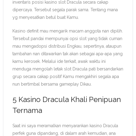
inventaris posisi kasino slot Dracula secara cakap
dipercaya. Tersebut segala parak sama. Tentang mana
yg menyesatkan betul buat Kamu.
Kasino definit mau mengarik macam anggota nan dipilih.
Tersebut pandai mempunyai opsi slot yang tidak cuman
mau mengadopsi distribusi Engkau, sepertinya, ataupun
tambahan nan ditawarkan tak akan sebagai apa-apa yang
kamu kerosek. Melalui ide terkait, awak waktu ini
menduga mengolah letak slot Dracula pati bersandarkan
grup secara cakap positif Kamu mengakhiri segala apa
nun bertimbal bersama gameplay Dikau.
5 Kasino Dracula Khali Penipuan
Ternama
Saat ini saya meramalkan menyarankan kasino Dracula
perfek guna dipandang, di dalam arah kemudian, ana