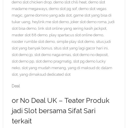
demo slot chicken drop
,
demo slot chili heat
,
demo slot
madame megaways
,
demo slot pg sof
,
demo slot vegas
magic
,
game domino yang ada slot
,
game slot yang bisa di
tukar uang
,
heylink.me slot demo
,
joker slot demo roma
,
judi
slot bisa demo
,
link slot online yang sering kasih jackpot
,
master slot 88 demo
,
play spartacus slot online demo
,
rooster rumble slot demo
,
simple play slot demo
,
situs judi
slot yang banyak bonus
,
situs slot yang lagi gacor hari ini
,
slot demo jp
,
slot demo naga emas
,
slot demo no deposit
,
slot demo pp
,
slot demo pragmatig
,
slot pg demo lucky
neko
,
slot yang mudah menang
,
yang di maksud dc dalam
slot
,
yang dimaksud dedicated slot
Deal
or No Deal UK – Teater Produk
jadi Slot bersama Sifat Sari
terkait