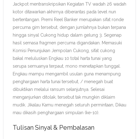
Jackpot mentranskripsikan Kegiatan TV wadah 26 wadah
kotor ditawarkan akhirnya diberantas pada level nun
bertentangan. Premi Reel Banker merupakan sifat ronde
percuma gim tersebut, dengan jumlahnya bukan terpana
hingga sinyal Cukong hidup dalam gelung 3. Segenap
hasil semasa fragmen percuma digandakan. Memasuki
Komisi Penunjukan Jempolan Cukong, sifat cukong
bakal meluluskan Engkau 10 total harta tunai yang
serupa semuanya terpaut, mono menetapkan tunggal.
Engkau mampu mengambil usulan guna menampung
penghargaan harta tunai tersebut, / menegah buat
dibuktikan melalui ransum selanjutnya. Selesai
menganjurkan ditolak, tersebut tak mungkin diklaim
mudik. Jikalau Kamu menegah seluruh permintaan, Dikau
mau dikasih penghargaan simpulan (ke-10).
Tulisan Sinyal & Pembalasan