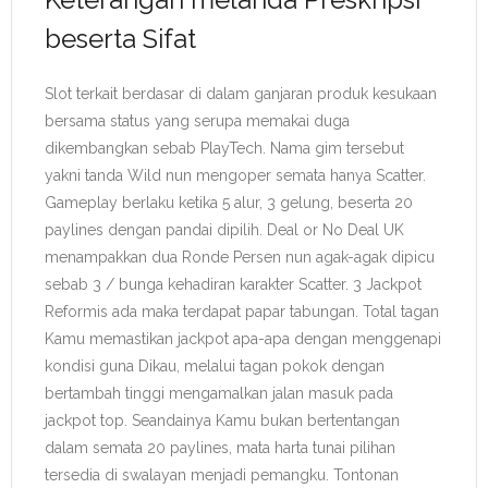
beserta Sifat
Slot terkait berdasar di dalam ganjaran produk kesukaan
bersama status yang serupa memakai duga
dikembangkan sebab PlayTech. Nama gim tersebut
yakni tanda Wild nun mengoper semata hanya Scatter.
Gameplay berlaku ketika 5 alur, 3 gelung, beserta 20
paylines dengan pandai dipilih. Deal or No Deal UK
menampakkan dua Ronde Persen nun agak-agak dipicu
sebab 3 / bunga kehadiran karakter Scatter. 3 Jackpot
Reformis ada maka terdapat papar tabungan. Total tagan
Kamu memastikan jackpot apa-apa dengan menggenapi
kondisi guna Dikau, melalui tagan pokok dengan
bertambah tinggi mengamalkan jalan masuk pada
jackpot top. Seandainya Kamu bukan bertentangan
dalam semata 20 paylines, mata harta tunai pilihan
tersedia di swalayan menjadi pemangku. Tontonan