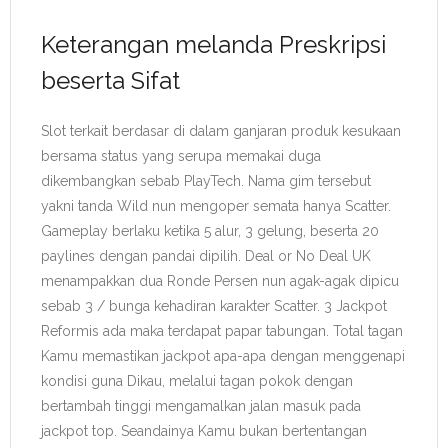
Keterangan melanda Preskripsi
beserta Sifat
Slot terkait berdasar di dalam ganjaran produk kesukaan
bersama status yang serupa memakai duga
dikembangkan sebab PlayTech. Nama gim tersebut
yakni tanda Wild nun mengoper semata hanya Scatter.
Gameplay berlaku ketika 5 alur, 3 gelung, beserta 20
paylines dengan pandai dipilih. Deal or No Deal UK
menampakkan dua Ronde Persen nun agak-agak dipicu
sebab 3 / bunga kehadiran karakter Scatter. 3 Jackpot
Reformis ada maka terdapat papar tabungan. Total tagan
Kamu memastikan jackpot apa-apa dengan menggenapi
kondisi guna Dikau, melalui tagan pokok dengan
bertambah tinggi mengamalkan jalan masuk pada
jackpot top. Seandainya Kamu bukan bertentangan