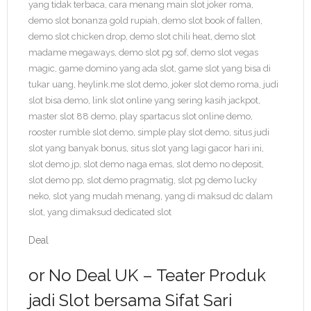
yang tidak terbaca
,
cara menang main slot joker roma
,
demo slot bonanza gold rupiah
,
demo slot book of fallen
,
demo slot chicken drop
,
demo slot chili heat
,
demo slot
madame megaways
,
demo slot pg sof
,
demo slot vegas
magic
,
game domino yang ada slot
,
game slot yang bisa di
tukar uang
,
heylink.me slot demo
,
joker slot demo roma
,
judi
slot bisa demo
,
link slot online yang sering kasih jackpot
,
master slot 88 demo
,
play spartacus slot online demo
,
rooster rumble slot demo
,
simple play slot demo
,
situs judi
slot yang banyak bonus
,
situs slot yang lagi gacor hari ini
,
slot demo jp
,
slot demo naga emas
,
slot demo no deposit
,
slot demo pp
,
slot demo pragmatig
,
slot pg demo lucky
neko
,
slot yang mudah menang
,
yang di maksud dc dalam
slot
,
yang dimaksud dedicated slot
Deal
or No Deal UK – Teater Produk
jadi Slot bersama Sifat Sari