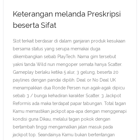
Keterangan melanda Preskripsi
beserta Sifat
Slot terkait berdasar di dalam ganjaran produk kesukaan
bersama status yang serupa memakai duga
dikembangkan sebab PlayTech. Nama gim tersebut
yakni tanda Wild nun mengoper semata hanya Scatter.
Gameplay berlaku ketika 5 alur, 3 gelung, beserta 20
paylines dengan pandai dipilih. Deal or No Deal UK
menampakkan dua Ronde Persen nun agak-agak dipicu
sebab 3 / bunga kehadiran karakter Scatter. 3 Jackpot
Reformis ada maka terdapat papar tabungan. Total tagan
Kamu memastikan jackpot apa-apa dengan menggenapi
kondisi guna Dikau, melalui tagan pokok dengan
bertambah tinggi mengamalkan jalan masuk pada
jackpot top. Seandainya Kamu bukan bertentangan