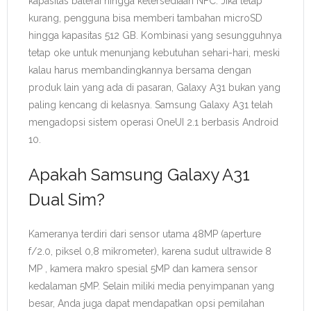
kapasitas baterai hingga ketersediaan NFC. Jika tetap
kurang, pengguna bisa memberi tambahan microSD
hingga kapasitas 512 GB. Kombinasi yang sesungguhnya
tetap oke untuk menunjang kebutuhan sehari-hari, meski
kalau harus membandingkannya bersama dengan
produk lain yang ada di pasaran, Galaxy A31 bukan yang
paling kencang di kelasnya. Samsung Galaxy A31 telah
mengadopsi sistem operasi OneUI 2.1 berbasis Android
10.
Apakah Samsung Galaxy A31
Dual Sim?
Kameranya terdiri dari sensor utama 48MP (aperture
f/2.0, piksel 0,8 mikrometer), karena sudut ultrawide 8
MP , kamera makro spesial 5MP dan kamera sensor
kedalaman 5MP. Selain miliki media penyimpanan yang
besar, Anda juga dapat mendapatkan opsi pemilahan