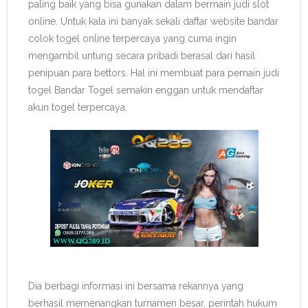
paling baik yang bisa gunakan dalam bermain judi slot
online. Untuk kala ini banyak sekali daftar website bandar
colok togel online terpercaya yang cuma ingin
mengambil untung secara pribadi berasal dari hasil
penipuan para bettors. Hal ini membuat para pemain judi
togel Bandar Togel semakin enggan untuk mendaftar
akun togel terpercaya.
Dia berbagi informasi ini bersama rekannya yang
berhasil memenangkan turnamen besar, perintah hukum