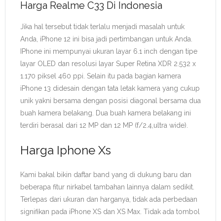
Harga Realme C33 Di Indonesia
Jika hal tersebut tidak terlalu menjadi masalah untuk
Anda, iPhone 12 ini bisa jadi pertimbangan untuk Anda.
IPhone ini mempunyai ukuran layar 6.1 inch dengan tipe
layar OLED dan resolusi layar Super Retina XDR 2.532 x
1.170 piksel 460 ppi. Selain itu pada bagian kamera
iPhone 13 didesain dengan tata letak kamera yang cukup
unik yakni bersama dengan posisi diagonal bersama dua
buah kamera belakang. Dua buah kamera belakang ini
terdiri berasal dari 12 MP dan 12 MP (f/2.4,ultra wide).
Harga Iphone Xs
Kami bakal bikin daftar band yang di dukung baru dan
beberapa fitur nirkabel tambahan lainnya dalam sedikit.
Terlepas dari ukuran dan harganya, tidak ada perbedaan
signifikan pada iPhone XS dan XS Max. Tidak ada tombol