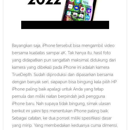
Bayangkan saja, iPhone tersebut bisa mengambil video
bersama kualiatas sampai 4K. Tak hanya itu, hasil foto
yang didapatkan pun sangatlah maksimal didukung dari
kamera yang dibekali pada iPhone ini adalah kamera
TrueDepth. Sudah diproduksi dan dipasarkan bersama
dengan banyak seri, siapapun bisa bingung kala pilih HP
iPhone paling baik apalagi untuk Anda yang tetap
pemula dan miliki niatan berpindah jadi pengguna
iPhone baru. Nah supaya tidak bingung, simak ulasan
berikut ini yakni tips menentukan iPhone paling baik.
Sebagai catatan, ke dua ponsel miliki spesifikasi dasar
yang mirip. Yang membedakan keduanya cuma dimensi,