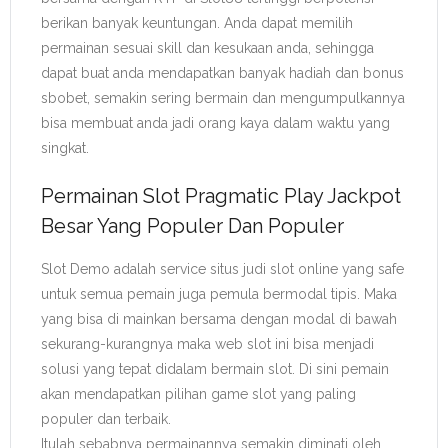
berikan banyak keuntungan. Anda dapat memilih
permainan sesuai skill dan kesukaan anda, sehingga
dapat buat anda mendapatkan banyak hadiah dan bonus
sbobet, semakin sering bermain dan mengumpulkannya
bisa membuat anda jadi orang kaya dalam waktu yang
singkat.
Permainan Slot Pragmatic Play Jackpot
Besar Yang Populer Dan Populer
Slot Demo adalah service situs judi slot online yang safe
untuk semua pemain juga pemula bermodal tipis. Maka
yang bisa di mainkan bersama dengan modal di bawah
sekurang-kurangnya maka web slot ini bisa menjadi
solusi yang tepat didalam bermain slot. Di sini pemain
akan mendapatkan pilihan game slot yang paling
populer dan terbaik.
Itulah sebabnya permainannya semakin diminati oleh