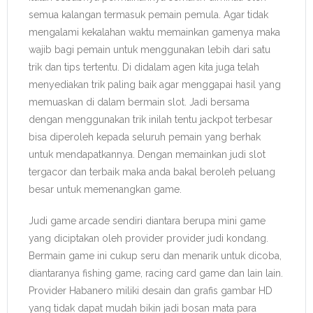
semua kalangan termasuk pemain pemula. Agar tidak
mengalami kekalahan waktu memainkan gamenya maka
wajib bagi pemain untuk menggunakan lebih dari satu
trik dan tips tertentu. Di didalam agen kita juga telah
menyediakan trik paling baik agar menggapai hasil yang
memuaskan di dalam bermain slot. Jadi bersama
dengan menggunakan trik inilah tentu jackpot terbesar
bisa diperoleh kepada seluruh pemain yang berhak
untuk mendapatkannya. Dengan memainkan judi slot
tergacor dan terbaik maka anda bakal beroleh peluang
besar untuk memenangkan game.
Judi game arcade sendiri diantara berupa mini game
yang diciptakan oleh provider provider judi kondang.
Bermain game ini cukup seru dan menarik untuk dicoba,
diantaranya fishing game, racing card game dan lain lain.
Provider Habanero miliki desain dan grafis gambar HD
yang tidak dapat mudah bikin jadi bosan mata para