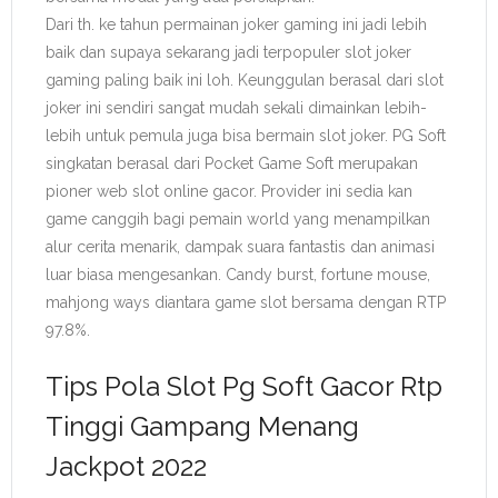
Dari th. ke tahun permainan joker gaming ini jadi lebih
baik dan supaya sekarang jadi terpopuler slot joker
gaming paling baik ini loh. Keunggulan berasal dari slot
joker ini sendiri sangat mudah sekali dimainkan lebih-
lebih untuk pemula juga bisa bermain slot joker. PG Soft
singkatan berasal dari Pocket Game Soft merupakan
pioner web slot online gacor. Provider ini sedia kan
game canggih bagi pemain world yang menampilkan
alur cerita menarik, dampak suara fantastis dan animasi
luar biasa mengesankan. Candy burst, fortune mouse,
mahjong ways diantara game slot bersama dengan RTP
97.8%.
Tips Pola Slot Pg Soft Gacor Rtp
Tinggi Gampang Menang
Jackpot 2022