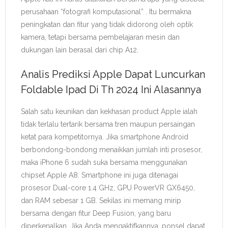
perusahaan “fotografi komputasional” . Itu bermakna
peningkatan dan fitur yang tidak didorong oleh optik
kamera, tetapi bersama pembelajaran mesin dan
dukungan lain berasal dari chip A12.
Analis Prediksi Apple Dapat Luncurkan
Foldable Ipad Di Th 2024 Ini Alasannya
Salah satu keunikan dan kekhasan product Apple ialah
tidak terlalu tertarik bersama tren maupun persaingan
ketat para kompetitornya. Jika smartphone Android
berbondong-bondong menaikkan jumlah inti prosesor,
maka iPhone 6 sudah suka bersama menggunakan
chipset Apple A8. Smartphone ini juga ditenagai
prosesor Dual-core 1.4 GHz, GPU PowerVR GX6450,
dan RAM sebesar 1 GB. Sekilas ini memang mirip
bersama dengan fitur Deep Fusion, yang baru
diperkenalkan. Jika Anda mengaktifkannya, ponsel dapat