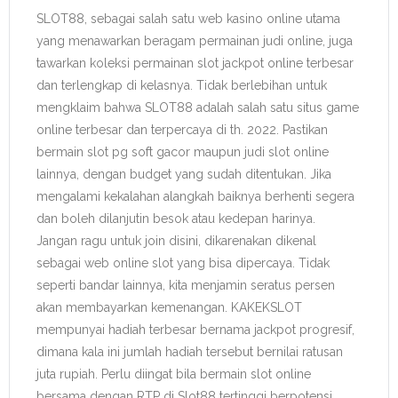
SLOT88, sebagai salah satu web kasino online utama
yang menawarkan beragam permainan judi online, juga
tawarkan koleksi permainan slot jackpot online terbesar
dan terlengkap di kelasnya. Tidak berlebihan untuk
mengklaim bahwa SLOT88 adalah salah satu situs game
online terbesar dan terpercaya di th. 2022. Pastikan
bermain slot pg soft gacor maupun judi slot online
lainnya, dengan budget yang sudah ditentukan. Jika
mengalami kekalahan alangkah baiknya berhenti segera
dan boleh dilanjutin besok atau kedepan harinya.
Jangan ragu untuk join disini, dikarenakan dikenal
sebagai web online slot yang bisa dipercaya. Tidak
seperti bandar lainnya, kita menjamin seratus persen
akan membayarkan kemenangan. KAKEKSLOT
mempunyai hadiah terbesar bernama jackpot progresif,
dimana kala ini jumlah hadiah tersebut bernilai ratusan
juta rupiah. Perlu diingat bila bermain slot online
bersama dengan RTP di Slot88 tertinggi berpotensi