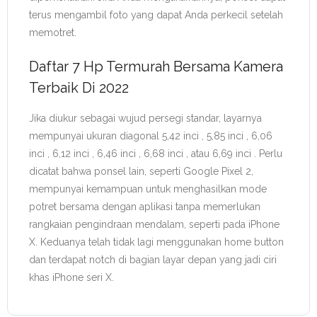
terus mengambil foto yang dapat Anda perkecil setelah
memotret.
Daftar 7 Hp Termurah Bersama Kamera
Terbaik Di 2022
Jika diukur sebagai wujud persegi standar, layarnya
mempunyai ukuran diagonal 5,42 inci , 5,85 inci , 6,06
inci , 6,12 inci , 6,46 inci , 6,68 inci , atau 6,69 inci . Perlu
dicatat bahwa ponsel lain, seperti Google Pixel 2,
mempunyai kemampuan untuk menghasilkan mode
potret bersama dengan aplikasi tanpa memerlukan
rangkaian pengindraan mendalam, seperti pada iPhone
X. Keduanya telah tidak lagi menggunakan home button
dan terdapat notch di bagian layar depan yang jadi ciri
khas iPhone seri X.