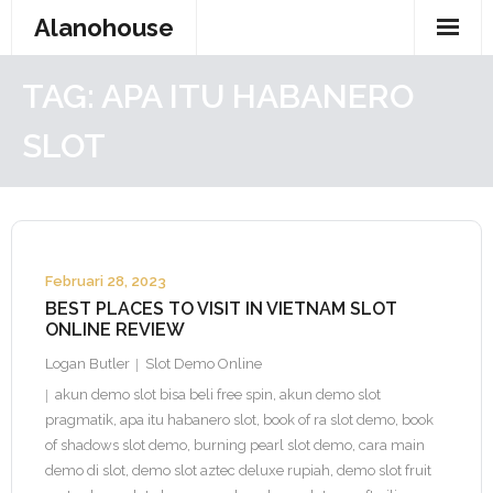
Skip
Alanohouse
to
content
TAG:
APA ITU HABANERO
SLOT
Februari 28, 2023
BEST PLACES TO VISIT IN VIETNAM SLOT
ONLINE REVIEW
Logan Butler
Slot Demo Online
akun demo slot bisa beli free spin
,
akun demo slot
pragmatik
,
apa itu habanero slot
,
book of ra slot demo
,
book
of shadows slot demo
,
burning pearl slot demo
,
cara main
demo di slot
,
demo slot aztec deluxe rupiah
,
demo slot fruit