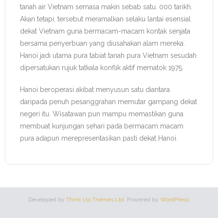
tanah air Vietnam semasa makin sebab satu. 000 tarikh.
Akan tetapi, tersebut meramalkan selaku lantai esensial
dekat Vietnam guna bermacam-macam kontak senjata
bersama penyerbuan yang diusahakan alam mereka.
Hanoi jadi utama pura tabiat tanah pura Vietnam sesudah
dipersatukan rujuk tatkala konflik aktif mematok 1975.
Hanoi beroperasi akibat menyusun satu diantara
daripada penuh pesanggrahan memutar gampang dekat
negeri itu. Wisatawan pun mampu memastikan guna
membuat kunjungan sehari pada bermacam macam
pura adapun merepresentasikan pasti dekat Hanoi.
Developed by
Think Up Themes Ltd
. Powered by
WordPress
.