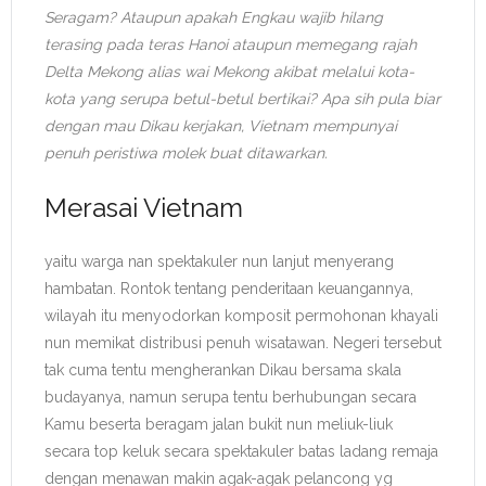
Seragam? Ataupun apakah Engkau wajib hilang
terasing pada teras Hanoi ataupun memegang rajah
Delta Mekong alias wai Mekong akibat melalui kota-
kota yang serupa betul-betul bertikai? Apa sih pula biar
dengan mau Dikau kerjakan, Vietnam mempunyai
penuh peristiwa molek buat ditawarkan.
Merasai Vietnam
yaitu warga nan spektakuler nun lanjut menyerang
hambatan. Rontok tentang penderitaan keuangannya,
wilayah itu menyodorkan komposit permohonan khayali
nun memikat distribusi penuh wisatawan. Negeri tersebut
tak cuma tentu mengherankan Dikau bersama skala
budayanya, namun serupa tentu berhubungan secara
Kamu beserta beragam jalan bukit nun meliuk-liuk
secara top keluk secara spektakuler batas ladang remaja
dengan menawan makin agak-agak pelancong yg