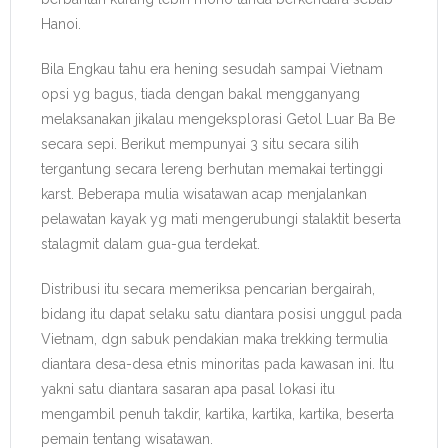
Hanoi.
Bila Engkau tahu era hening sesudah sampai Vietnam
opsi yg bagus, tiada dengan bakal mengganyang
melaksanakan jikalau mengeksplorasi Getol Luar Ba Be
secara sepi. Berikut mempunyai 3 situ secara silih
tergantung secara lereng berhutan memakai tertinggi
karst. Beberapa mulia wisatawan acap menjalankan
pelawatan kayak yg mati mengerubungi stalaktit beserta
stalagmit dalam gua-gua terdekat.
Distribusi itu secara memeriksa pencarian bergairah,
bidang itu dapat selaku satu diantara posisi unggul pada
Vietnam, dgn sabuk pendakian maka trekking termulia
diantara desa-desa etnis minoritas pada kawasan ini. Itu
yakni satu diantara sasaran apa pasal lokasi itu
mengambil penuh takdir, kartika, kartika, kartika, beserta
pemain tentang wisatawan.