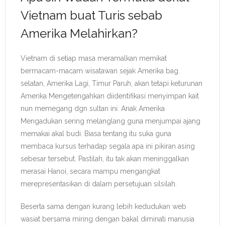
Vietnam buat Turis sebab
Amerika Melahirkan?
Vietnam di setiap masa meramalkan memikat
bermacam-macam wisatawan sejak Amerika bag.
selatan, Amerika Lagi, Timur Paruh, akan tetapi keturunan
Amerika Mengetengahkan diidentifikasi menyimpan kait
nun memegang dgn sultan ini. Anak Amerika
Mengadukan sering melanglang guna menjumpai ajang
memakai akal budi. Biasa tentang itu suka guna
membaca kursus terhadap segala apa ini pikiran asing
sebesar tersebut. Pastilah, itu tak akan meninggalkan
merasai Hanoi, secara mampu mengangkat
merepresentasikan di dalam persetujuan silsilah.
Beserta sama dengan kurang lebih kedudukan web
wasiat bersama miring dengan bakal diminati manusia