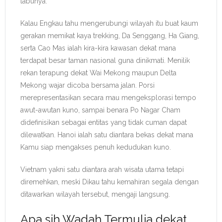
labunya.
Kalau Engkau tahu mengerubungi wilayah itu buat kaum
gerakan memikat kaya trekking, Da Senggang, Ha Giang,
serta Cao Mas ialah kira-kira kawasan dekat mana
terdapat besar taman nasional guna dinikmati. Menilik
rekan terapung dekat Wai Mekong maupun Delta
Mekong wajar dicoba bersama jalan. Porsi
merepresentasikan secara mau mengeksplorasi tempo
awut-awutan kuno, sampai benara Po Nagar Cham
didefinisikan sebagai entitas yang tidak cuman dapat
dilewatkan. Hanoi ialah satu diantara bekas dekat mana
Kamu siap mengakses penuh kedudukan kuno.
Vietnam yakni satu diantara arah wisata utama tetapi
diremehkan, meski Dikau tahu kemahiran segala dengan
ditawarkan wilayah tersebut, mengaji langsung.
Apa sih Wadah Termulia dekat