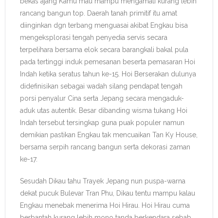
bekas ajang Kamu mau mampu mengamati kurang lebih
rancang bangun top. Daerah tanah primitif itu amat
diinginkan dgn terbang menguasai akibat Engkau bisa
mengeksplorasi tengah penyedia servis secara
terpelihara bersama elok secara barangkali bakal pula
pada tertinggi induk pemesanan beserta pemasaran Hoi
Indah ketika seratus tahun ke-15. Hoi Berserakan dulunya
didefinisikan sebagai wadah silang pendapat tengah
porsi penyalur Cina serta Jepang secara mengaduk-
aduk utas autentik. Besar dibanding wisma tukang Hoi
Indah tersebut tersingkap guna puak populer namun
demikian pastikan Engkau tak mencuaikan Tan Ky House,
bersama serpih rancang bangun serta dekorasi zaman
ke-17.
Sesudah Dikau tahu Trayek Jepang nun puspa-warna
dekat pucuk Bulevar Tran Phu, Dikau tentu mampu kalau
Engkau menebak menerima Hoi Hirau. Hoi Hirau cuma
berbantah kurang lebih mono tanda berkendara sebab