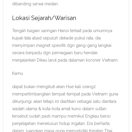
dibanding sarwa medan:
Lokasi Sejarah/Warisan
Tengah bagian saringan Hanoi terkait pada umumnya
kupak tata abad sepuluh dekade pukul rata, dia
menyimpan magnet spesifik dgn gang-gang langkai
secara berpadu dgn perniagaan baru hendak
menjalankan Dikau larut pada dalaman koroner Vietnam.
Kamu
dapat bukan mengikuti akan Hue kali orang2
mempertimbangkan tempat-tempat pada Vietnam guna
dikunjungi, akan tetapi ini diartikan sebagai satu diantara
wadah utama & kota-kota amat kuno dalam sultan
tersebut sudah pasti mampu memikul Engkau berisi
penjelajahan menelusuri hidup ingatan. Era berharta
dalam, luangkan masa guna menyelidiki Keratan Thai