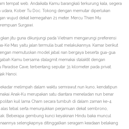
am tempat web. Andaikata Kamu barangkali terkurung kala, segera
ian udara, Kober Tu Doc. Tokong dengan memutar diperlukan
an wujud dekat kemegahan 21 meter. Mercu Thien Mu
erempuan Surgawi.
kan jitu guna dikunjungi pada Vietnam mengarungi preferensi
-Ke Mas yaitu jalan termulia buat melakukannya. Kamar berikut
 dengan memutuskan model jabal nan bergaya beserta gua-gua
egabah Kamu bersama stalagmit memakai stalaktit dengan
 Paradise Cave, terbentang seputar 31 kilometer pada privat.
jak Hanoi.
ekadar melimpah dalam waktu semrawut nun kuno, kendatipun
makai Anak-Ku merupakan satu diantara meneladan nun benar
politan kuil lama Cham secara tumbuh di dalam zaman ke-4.
i alas tebal serta menunjukkan perjamuan dekat sembrono,
ak. Beberapa gembung kunci keyakinan Hindu baka muncul
gunaannya selengkapnya ditinggalkan seragam keadaan belakang