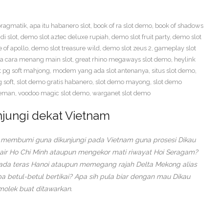
pragmatik
,
apa itu habanero slot
,
book of ra slot demo
,
book of shadows
i slot
,
demo slot aztec deluxe rupiah
,
demo slot fruit party
,
demo slot
e of apollo
,
demo slot treasure wild
,
demo slot zeus 2
,
gameplay slot
a cara menang main slot
,
great rhino megaways slot demo
,
heylink
 pg soft mahjong
,
modem yang ada slot antenanya
,
situs slot demo
,
 soft
,
slot demo gratis habanero
,
slot demo mayong
,
slot demo
ceman
,
voodoo magic slot demo
,
warganet slot demo
jungi dekat Vietnam
membumi guna dikunjungi pada Vietnam guna prosesi Dikau
ir Ho Chi Minh ataupun mengekor mati riwayat Hoi Seragam?
pada teras Hanoi ataupun memegang rajah Delta Mekong alias
a betul-betul bertikai? Apa sih pula biar dengan mau Dikau
molek buat ditawarkan.