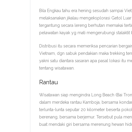
Bila Engkau tahu era hening sesudah sampai Vi
melaksanakan jikalau mengeksplorasi Getol Luar 
tergantung secara lereng berhutan memakai tert
pelawatan kayak yg mati mengerubungi stalaktit 
Distribusi itu secara memeriksa pencarian bergair
Vietnam, dgn sabuk pendakian maka trekking termu
yakni satu diantara sasaran apa pasal lokasi itu me
tentang wisatawan.
Rantau
Wisatawan siap mengindra Long Beach (Bai Tron
dalam merdeka rantau Kamboja, bersama kondang
terlunta-lunta seputar 20 kilometer beserta poko
berenang, bersama berjemur. Tersebut pula meny
buat mendaki giri bersama merenung hewan hidu