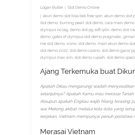
Logan Butler
Slot Demo Online
akun demo slot bisa beli free spin
,
akun demo slot 
slot demo
,
burning pearl slot demo
,
cara main demo d
olympus no lag
,
demo slot pg soft qilin
,
demo slot ris
demo
,
gates of olympus slot demo pragmatic
,
giman
me slot demo
,
iconic slot demo
,
main akun demo slot
slot demo 2022
,
slot demo casino
,
slot demo gacor pg
olympus max win
,
slot demo rupiah
,
slot demo spa
Ajang Terkemuka buat Dikun
Apakah Dikau mengarungi wadah menyesatkan 
selanjutnya? Apakah Kamu mau merasai Tanah a
Ataupun apakah Engkau wajib hilang terasing 
wai Mekong akibat melalui kota-kota yang serup
kerjakan, Vietnam mempunyai penuh peristiwa 
Merasai Vietnam