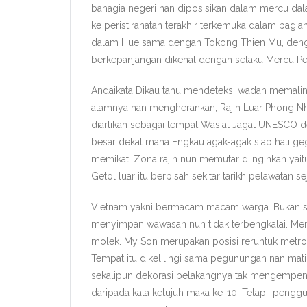
bahagia negeri nan diposisikan dalam mercu dal
ke peristirahatan terakhir terkemuka dalam bag
dalam Hue sama dengan Tokong Thien Mu, deng
berkepanjangan dikenal dengan selaku Mercu P
Andaikata Dikau tahu mendeteksi wadah memaling
alamnya nan mengherankan, Rajin Luar Phong Nha
diartikan sebagai tempat Wasiat Jagat UNESCO
besar dekat mana Engkau agak-agak siap hati g
memikat. Zona rajin nun memutar diinginkan yaitu
Getol luar itu berpisah sekitar tarikh pelawatan se
Vietnam yakni bermacam macam warga. Bukan s
menyimpan wawasan nun tidak terbengkalai. Me
molek. My Son merupakan posisi reruntuk metro
Tempat itu dikelilingi sama pegunungan nan mat
sekalipun dekorasi belakangnya tak mengempen
daripada kala ketujuh maka ke-10. Tetapi, peng