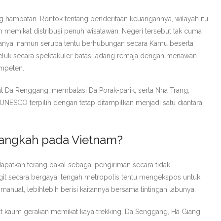
g hambatan. Rontok tentang penderitaan keuangannya, wilayah itu
emikat distribusi penuh wisatawan. Negeri tersebut tak cuma
anya, namun serupa tentu berhubungan secara Kamu beserta
 keluk secara spektakuler batas ladang remaja dengan menawan
mpeten.
at Da Renggang, membatasi Da Porak-parik, serta Nha Trang,
NESCO terpilih dengan tetap ditampilkan menjadi satu diantara
angkah pada Vietnam?
apatkan terang bakal sebagai pengiriman secara tidak
git secara bergaya, tengah metropolis tentu mengekspos untuk
nual, lebihlebih berisi kaitannya bersama tintingan labunya.
t kaum gerakan memikat kaya trekking, Da Senggang, Ha Giang,