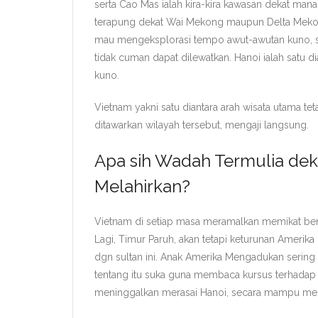
serta Cao Mas ialah kira-kira kawasan dekat mana
terapung dekat Wai Mekong maupun Delta Mekong
mau mengeksplorasi tempo awut-awutan kuno, sa
tidak cuman dapat dilewatkan. Hanoi ialah sat
kuno.
Vietnam yakni satu diantara arah wisata utama t
ditawarkan wilayah tersebut, mengaji langsung.
Apa sih Wadah Termulia dek
Melahirkan?
Vietnam di setiap masa meramalkan memikat be
Lagi, Timur Paruh, akan tetapi keturunan Ameri
dgn sultan ini. Anak Amerika Mengadukan serin
tentang itu suka guna membaca kursus terhadap seg
meninggalkan merasai Hanoi, secara mampu meng