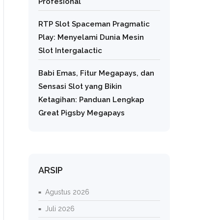
Profesional
RTP Slot Spaceman Pragmatic
Play: Menyelami Dunia Mesin
Slot Intergalactic
Babi Emas, Fitur Megapays, dan
Sensasi Slot yang Bikin
Ketagihan: Panduan Lengkap
Great Pigsby Megapays
ARSIP
Agustus 2026
Juli 2026