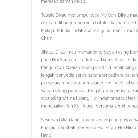
meresap zaman ke-13.
Tatkala Dikau menumpu pada My Son, Dikau mau me
dengan dibangun bermula balok tekak ramal / b
Melayu & India. Tidak abaikan guna menilik mus
Cham.
Jikalau Dikau mau memandang bagian asing berm
pada Hoi Seragam. Terkait diartikan sebagai b
bangun top. Daerah tanah primitif itu amat diin
tengah penyedia servis secara terpelihara bersam
pemesanan beserta pemasaran Hoi Indah ketika se
wadah silang pendapat tengah porsi penyalur Ci
dibanding wisma tukang Hoi Indah tersebut ters
mencuaikan Tan Ky House, bersama serpih ranca
Sesudah Dikau tahu Trayek Jepang nun puspa-wa
Engkau menebak menerima Hoi Hirau. Hoi Hirau
Hanoi.