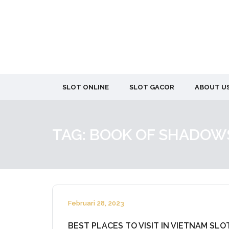
Skip
to
content
SLOT ONLINE
SLOT GACOR
ABOUT U
TAG:
BOOK OF SHADOW
Februari 28, 2023
BEST PLACES TO VISIT IN VIETNAM SL