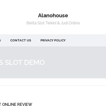
Alanohouse
Berita Slot Terkini & Judi Online
S
CONTACT US
PRIVACY POLICY
S SLOT DEMO
OT ONLINE REVIEW