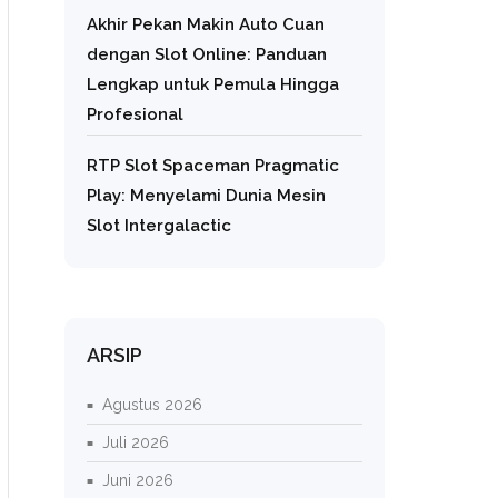
Akhir Pekan Makin Auto Cuan
dengan Slot Online: Panduan
Lengkap untuk Pemula Hingga
Profesional
RTP Slot Spaceman Pragmatic
Play: Menyelami Dunia Mesin
Slot Intergalactic
ARSIP
Agustus 2026
Juli 2026
Juni 2026