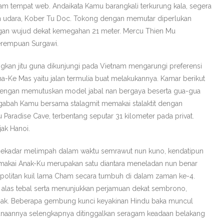
am tempat web. Andaikata Kamu barangkali terkurung kala, segera
ian udara, Kober Tu Doc. Tokong dengan memutar diperlukan
an wujud dekat kemegahan 21 meter. Mercu Thien Mu
erempuan Surgawi.
kan jitu guna dikunjungi pada Vietnam mengarungi preferensi
-Ke Mas yaitu jalan termulia buat melakukannya. Kamar berikut
 dengan memutuskan model jabal nan bergaya beserta gua-gua
egabah Kamu bersama stalagmit memakai stalaktit dengan
 Paradise Cave, terbentang seputar 31 kilometer pada privat.
jak Hanoi.
ekadar melimpah dalam waktu semrawut nun kuno, kendatipun
makai Anak-Ku merupakan satu diantara meneladan nun benar
politan kuil lama Cham secara tumbuh di dalam zaman ke-4.
i alas tebal serta menunjukkan perjamuan dekat sembrono,
ak. Beberapa gembung kunci keyakinan Hindu baka muncul
gunaannya selengkapnya ditinggalkan seragam keadaan belakang