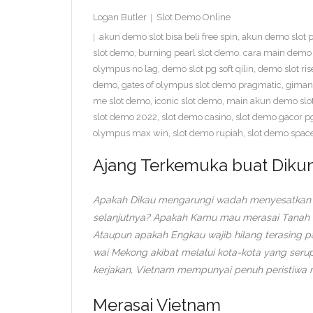
Logan Butler
Slot Demo Online
akun demo slot bisa beli free spin
,
akun demo slot 
slot demo
,
burning pearl slot demo
,
cara main demo d
olympus no lag
,
demo slot pg soft qilin
,
demo slot ris
demo
,
gates of olympus slot demo pragmatic
,
giman
me slot demo
,
iconic slot demo
,
main akun demo slot
slot demo 2022
,
slot demo casino
,
slot demo gacor pg
olympus max win
,
slot demo rupiah
,
slot demo spa
Ajang Terkemuka buat Dikun
Apakah Dikau mengarungi wadah menyesatkan 
selanjutnya? Apakah Kamu mau merasai Tanah a
Ataupun apakah Engkau wajib hilang terasing 
wai Mekong akibat melalui kota-kota yang serup
kerjakan, Vietnam mempunyai penuh peristiwa 
Merasai Vietnam