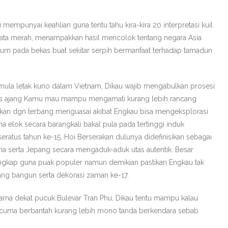
mpunyai keahlian guna tentu tahu kira-kira 20 interpretasi kuil
ata merah, menampakkan hasil mencolok tentang negara Asia
eum pada bekas buat sekitar serpih bermanfaat terhadap tamadun
ula letak kuno dalam Vietnam, Dikau wajib mengabulkan prosesi
ekas ajang Kamu mau mampu mengamati kurang lebih rancang
ginkan dgn terbang menguasai akibat Engkau bisa mengeksplorasi
a elok secara barangkali bakal pula pada tertinggi induk
ratus tahun ke-15. Hoi Berserakan dulunya didefinisikan sebagai
na serta Jepang secara mengaduk-aduk utas autentik. Besar
ingkap guna puak populer namun demikian pastikan Engkau tak
ng bangun serta dekorasi zaman ke-17.
rna dekat pucuk Bulevar Tran Phu, Dikau tentu mampu kalau
 cuma berbantah kurang lebih mono tanda berkendara sebab