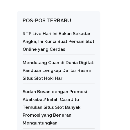
POS-POS TERBARU
RTP Live Hari Ini Bukan Sekadar
Angka, Ini Kunci Buat Pemain Slot
Online yang Cerdas
Mendulang Cuan di Dunia Digital:
Panduan Lengkap Daftar Resmi
Situs Slot Hoki Hari
Sudah Bosan dengan Promosi
Abal-abal? Inilah Cara Jitu
Temukan Situs Slot Banyak
Promosi yang Beneran
Menguntungkan