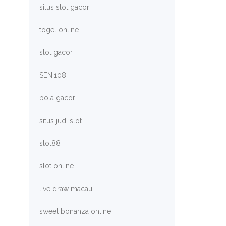
situs slot gacor
togel online
slot gacor
SENI108
bola gacor
situs judi slot
slot88
slot online
live draw macau
sweet bonanza online