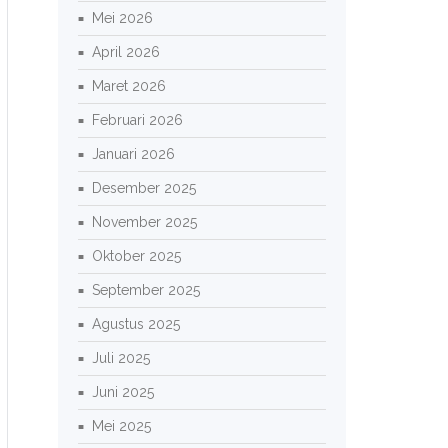
Mei 2026
April 2026
Maret 2026
Februari 2026
Januari 2026
Desember 2025
November 2025
Oktober 2025
September 2025
Agustus 2025
Juli 2025
Juni 2025
Mei 2025