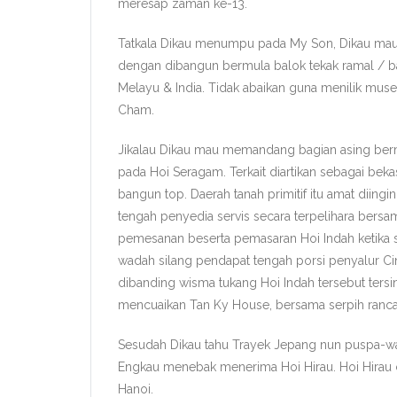
meresap zaman ke-13.
Tatkala Dikau menumpu pada My Son, Dikau mau me
dengan dibangun bermula balok tekak ramal / b
Melayu & India. Tidak abaikan guna menilik mus
Cham.
Jikalau Dikau mau memandang bagian asing berm
pada Hoi Seragam. Terkait diartikan sebagai b
bangun top. Daerah tanah primitif itu amat diin
tengah penyedia servis secara terpelihara bersam
pemesanan beserta pemasaran Hoi Indah ketika se
wadah silang pendapat tengah porsi penyalur Ci
dibanding wisma tukang Hoi Indah tersebut ters
mencuaikan Tan Ky House, bersama serpih ranca
Sesudah Dikau tahu Trayek Jepang nun puspa-wa
Engkau menebak menerima Hoi Hirau. Hoi Hirau
Hanoi.