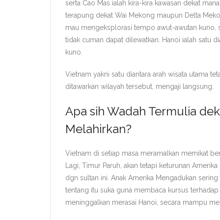
serta Cao Mas ialah kira-kira kawasan dekat mana
terapung dekat Wai Mekong maupun Delta Mekong
mau mengeksplorasi tempo awut-awutan kuno, sa
tidak cuman dapat dilewatkan. Hanoi ialah sat
kuno.
Vietnam yakni satu diantara arah wisata utama t
ditawarkan wilayah tersebut, mengaji langsung.
Apa sih Wadah Termulia dek
Melahirkan?
Vietnam di setiap masa meramalkan memikat be
Lagi, Timur Paruh, akan tetapi keturunan Ameri
dgn sultan ini. Anak Amerika Mengadukan serin
tentang itu suka guna membaca kursus terhadap seg
meninggalkan merasai Hanoi, secara mampu meng