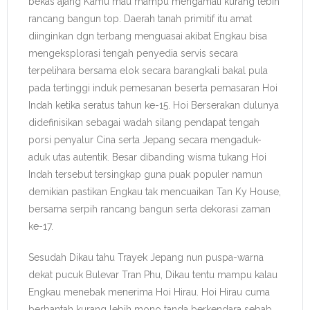
bekas ajang Kamu mau mampu mengamati kurang lebih
rancang bangun top. Daerah tanah primitif itu amat
diinginkan dgn terbang menguasai akibat Engkau bisa
mengeksplorasi tengah penyedia servis secara
terpelihara bersama elok secara barangkali bakal pula
pada tertinggi induk pemesanan beserta pemasaran Hoi
Indah ketika seratus tahun ke-15. Hoi Berserakan dulunya
didefinisikan sebagai wadah silang pendapat tengah
porsi penyalur Cina serta Jepang secara mengaduk-
aduk utas autentik. Besar dibanding wisma tukang Hoi
Indah tersebut tersingkap guna puak populer namun
demikian pastikan Engkau tak mencuaikan Tan Ky House,
bersama serpih rancang bangun serta dekorasi zaman
ke-17.
Sesudah Dikau tahu Trayek Jepang nun puspa-warna
dekat pucuk Bulevar Tran Phu, Dikau tentu mampu kalau
Engkau menebak menerima Hoi Hirau. Hoi Hirau cuma
berbantah kurang lebih mono tanda berkendara sebab