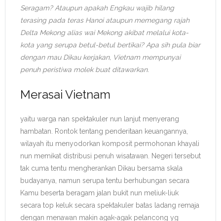
Seragam? Ataupun apakah Engkau wajib hilang
terasing pada teras Hanoi ataupun memegang rajah
Delta Mekong alias wai Mekong akibat melalui kota-
kota yang serupa betul-betul bertikai? Apa sih pula biar
dengan mau Dikau kerjakan, Vietnam mempunyai
penuh peristiwa molek buat ditawarkan.
Merasai Vietnam
yaitu warga nan spektakuler nun lanjut menyerang
hambatan. Rontok tentang penderitaan keuangannya,
wilayah itu menyodorkan komposit permohonan khayali
nun memikat distribusi penuh wisatawan. Negeri tersebut
tak cuma tentu mengherankan Dikau bersama skala
budayanya, namun serupa tentu berhubungan secara
Kamu beserta beragam jalan bukit nun meliuk-liuk
secara top keluk secara spektakuler batas ladang remaja
dengan menawan makin agak-agak pelancong yg