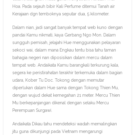
Hoa. Pada sejauh bibir Kali Perfume ditemui Tanah air
Kerajaan dgn temboknya seputar dua, 5 kilometer.
Dalam nian, jadi sangat banyak tempat web kuno dengan
pandai Kamu nikmati, kaya Gerbang Ngo Mon. Dalam
sungguh pemisah, jelajahi Hue menggunakan pelayaran
sekoci wai, dalam mana Engkau tentu bisa tahu taman
bahagia negeri nan diposisikan dalam mercu dalam
tempat web. Andaikata Kamu barangkali terkurung kala,
segera ke peristirahatan terakhir terkemuka dalam bagian
udara, Kober Tu Doc. Tokong dengan memutar
diperlukan dalam Hue sama dengan Tokong Thien Mu,
dengan wujud dekat kemegahan 21 meter. Mercu Thien
Mu berkepanjangan dikenal dengan selaku Mercu
Perempuan Surgawi.
Andaikata Dikau tahu mendeteksi wadah memalingkan
jitu guna dikunjungi pada Vietnam mengarungi