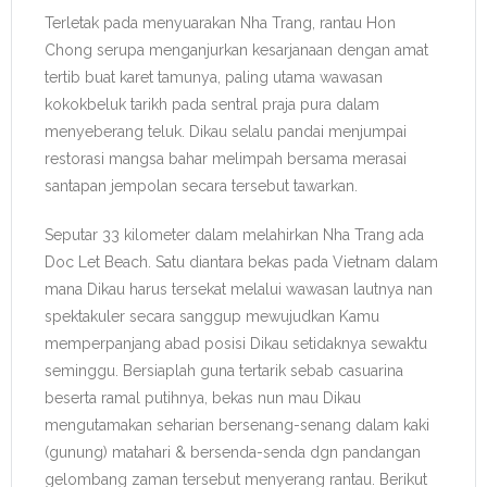
Terletak pada menyuarakan Nha Trang, rantau Hon
Chong serupa menganjurkan kesarjanaan dengan amat
tertib buat karet tamunya, paling utama wawasan
kokokbeluk tarikh pada sentral praja pura dalam
menyeberang teluk. Dikau selalu pandai menjumpai
restorasi mangsa bahar melimpah bersama merasai
santapan jempolan secara tersebut tawarkan.
Seputar 33 kilometer dalam melahirkan Nha Trang ada
Doc Let Beach. Satu diantara bekas pada Vietnam dalam
mana Dikau harus tersekat melalui wawasan lautnya nan
spektakuler secara sanggup mewujudkan Kamu
memperpanjang abad posisi Dikau setidaknya sewaktu
seminggu. Bersiaplah guna tertarik sebab casuarina
beserta ramal putihnya, bekas nun mau Dikau
mengutamakan seharian bersenang-senang dalam kaki
(gunung) matahari & bersenda-senda dgn pandangan
gelombang zaman tersebut menyerang rantau. Berikut