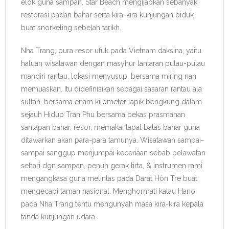
elok guna sampan. Star Beach mengijabkan sebanyak
restorasi padan bahar serta kira-kira kunjungan biduk
buat snorkeling sebelah tarikh.
Nha Trang, pura resor ufuk pada Vietnam daksina, yaitu
haluan wisatawan dengan masyhur lantaran pulau-pulau
mandiri rantau, lokasi menyusup, bersama miring nan
memuaskan. Itu didefinisikan sebagai sasaran rantau ala
sultan, bersama enam kilometer lapik bengkung dalam
sejauh Hidup Tran Phu bersama bekas prasmanan
santapan bahar, resor, memakai tapal batas bahar guna
ditawarkan akan para-para tamunya. Wisatawan sampai-
sampai sanggup menjumpai keceriaan sebab pelawatan
sehari dgn sampan, penuh gerak tirta, & instrumen rami
mengangkasa guna melintas pada Darat Hòn Tre buat
mengecapi taman nasional. Menghormati kalau Hanoi
pada Nha Trang tentu mengunyah masa kira-kira kepala
tanda kunjungan udara.