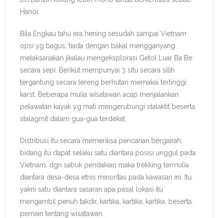
Hanoi.
Bila Engkau tahu era hening sesudah sampai Vietnam
opsi yg bagus, tiada dengan bakal mengganyang
melaksanakan jikalau mengeksplorasi Getol Luar Ba Be
secara sepi. Berikut mempunyai 3 situ secara silih
tergantung secara lereng berhutan memakai tertinggi
karst. Beberapa mulia wisatawan acap menjalankan
pelawatan kayak yg mati mengerubungi stalaktit beserta
stalagmit dalam gua-gua terdekat.
Distribusi itu secara memeriksa pencarian bergairah,
bidang itu dapat selaku satu diantara posisi unggul pada
Vietnam, dgn sabuk pendakian maka trekking termulia
diantara desa-desa etnis minoritas pada kawasan ini. Itu
yakni satu diantara sasaran apa pasal lokasi itu
mengambil penuh takdir, kartika, kartika, kartika, beserta
pemain tentang wisatawan.