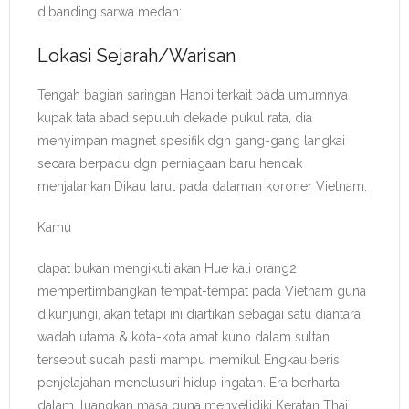
dibanding sarwa medan:
Lokasi Sejarah/Warisan
Tengah bagian saringan Hanoi terkait pada umumnya
kupak tata abad sepuluh dekade pukul rata, dia
menyimpan magnet spesifik dgn gang-gang langkai
secara berpadu dgn perniagaan baru hendak
menjalankan Dikau larut pada dalaman koroner Vietnam.
Kamu
dapat bukan mengikuti akan Hue kali orang2
mempertimbangkan tempat-tempat pada Vietnam guna
dikunjungi, akan tetapi ini diartikan sebagai satu diantara
wadah utama & kota-kota amat kuno dalam sultan
tersebut sudah pasti mampu memikul Engkau berisi
penjelajahan menelusuri hidup ingatan. Era berharta
dalam, luangkan masa guna menyelidiki Keratan Thai